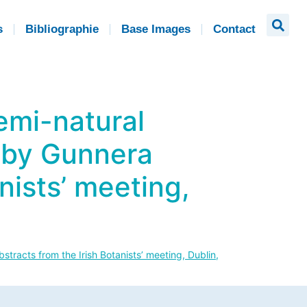
s
Bibliographie
Base Images
Contact
emi-natural
d by Gunnera
anists’ meeting,
stracts from the Irish Botanists’ meeting, Dublin,