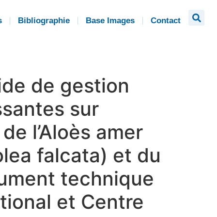
s
Bibliographie
Base Images
Contact
uide de gestion
ssantes sur
 de l’Aloès amer
ea falcata) et du
ocument technique
tional et Centre