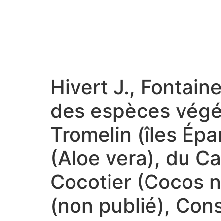
Hivert J., Fontain
des espèces végé
Tromelin (îles Épa
(Aloe vera), du C
Cocotier (Cocos n
(non publié), Con