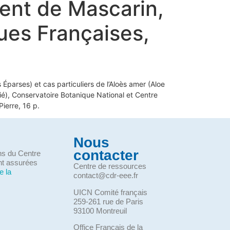
ment de Mascarin,
ques Françaises,
Éparses) et cas particuliers de l’Aloès amer (Aloe
ié), Conservatoire Botanique National et Centre
ierre, 16 p.
Nous
contacter
ons du Centre
nt assurées
Centre de ressources
e la
contact@cdr-eee.fr
UICN Comité français
259-261 rue de Paris
93100 Montreuil
Office Français de la