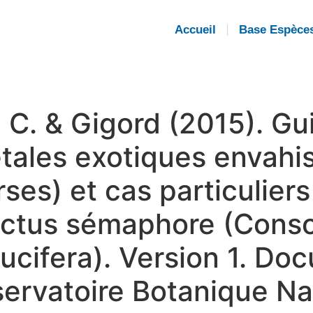
Accueil
Base Espèce
e C. & Gigord (2015). G
tales exotiques envahi
rses) et cas particuliers
actus sémaphore (Consol
ucifera). Version 1. D
servatoire Botanique Na