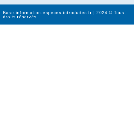
Base-information-especes-introduites.fr | 2024 © Tous
droits réservés