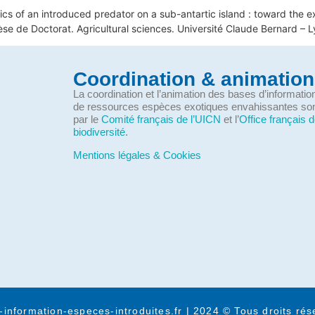
of an introduced predator on a sub-antartic island : toward the exam
se de Doctorat. Agricultural sciences. Université Claude Bernard – L
Coordination & animation
La coordination et l’animation des bases d’informati
de ressources espèces exotiques envahissantes so
par le
Comité français de l’UICN
et l’
Office français d
biodiversité
.
Mentions légales & Cookies
-information-especes-introduites.fr | 2024 © Tous droits rés