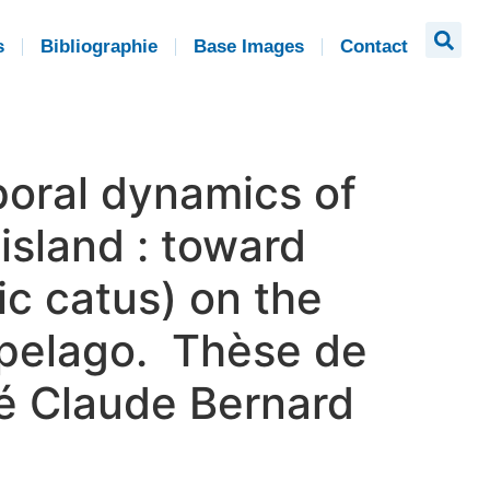
s
Bibliographie
Base Images
Contact
poral dynamics of
island : toward
ric catus) on the
ipelago. Thèse de
té Claude Bernard