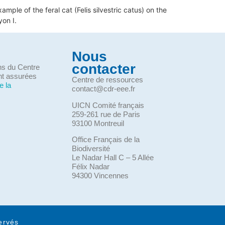
ple of the feral cat (Felis silvestric catus) on the
yon I.
Nous
contacter
ons du Centre
nt assurées
Centre de ressources
e la
contact@cdr-eee.fr
UICN Comité français
259-261 rue de Paris
93100 Montreuil
Office Français de la
Biodiversité
Le Nadar Hall C – 5 Allée
Félix Nadar
94300 Vincennes
ervés