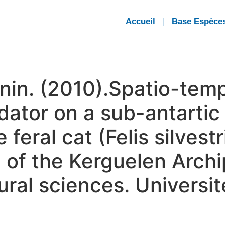
Accueil
Base Espèce
nin. (2010).Spatio-tem
ator on a sub-antartic 
feral cat (Felis silvest
d of the Kerguelen Arch
tural sciences. Universi