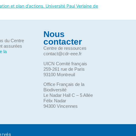
tion et plan d’actions. Université Paul Verlaine de
Nous
contacter
ons du Centre
nt assurées
Centre de ressources
e la
contact@cdr-eee.fr
UICN Comité français
259-261 rue de Paris
93100 Montreuil
Office Français de la
Biodiversité
Le Nadar Hall C – 5 Allée
Félix Nadar
94300 Vincennes
ervés