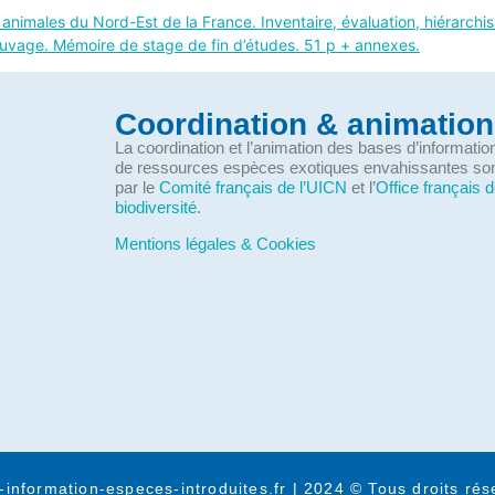
nimales du Nord-Est de la France. Inventaire, évaluation, hiérarchisa
auvage. Mémoire de stage de fin d’études. 51 p + annexes.
Coordination & animation
La coordination et l’animation des bases d’informati
de ressources espèces exotiques envahissantes so
par le
Comité français de l’UICN
et l’
Office français d
biodiversité
.
Mentions légales & Cookies
-information-especes-introduites.fr | 2024 © Tous droits rés