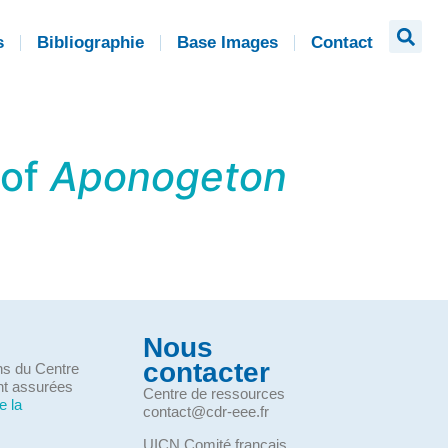
s
Bibliographie
Base Images
Contact
 of
Aponogeton
Nous
contacter
ons du Centre
nt assurées
Centre de ressources
e la
contact@cdr-eee.fr
UICN Comité français