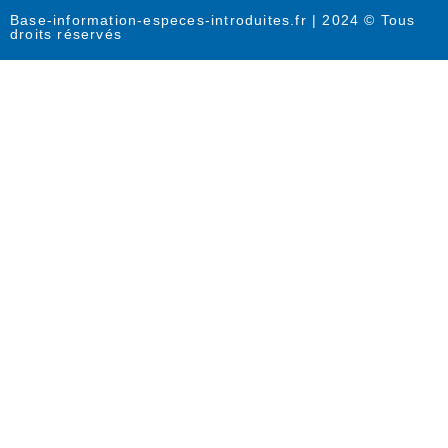
Base-information-especes-introduites.fr | 2024 © Tous
droits réservés