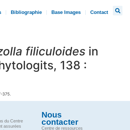
s
Bibliographie
Base Images
Contact
olla filiculoides
in
hytologits, 138 :
7-375.
Nous
contacter
ons du Centre
nt assurées
Centre de ressources