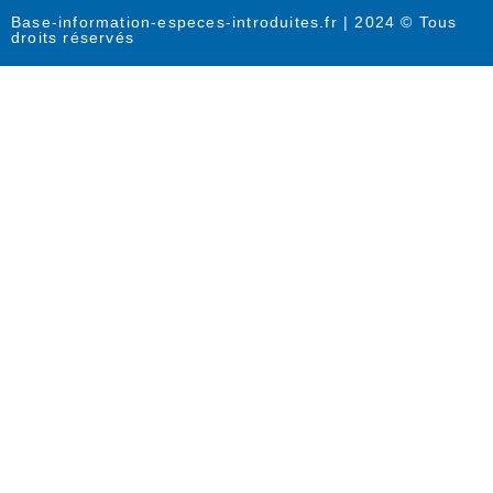
Base-information-especes-introduites.fr | 2024 © Tous
droits réservés