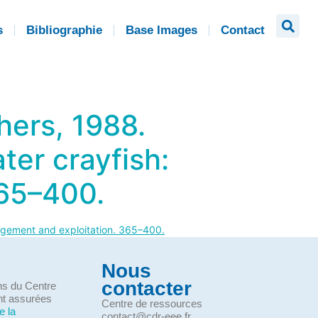
s
Bibliographie
Base Images
Contact
thers, 1988.
ter crayfish:
365–400.
agement and exploitation. 365–400.
Nous
contacter
ons du Centre
nt assurées
Centre de ressources
e la
contact@cdr-eee.fr