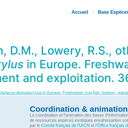
Accueil
Base Espèce
h, D.M., Lowery, R.S., o
tylus
in Europe. Freshwa
ent and exploitation. 
.
Astacus leptodactylus
in Europe. Freshwater crayfish: biology, man
Coordination & animation
La coordination et l’animation des bases d’informati
de ressources espèces exotiques envahissantes so
par le
Comité français de l’UICN
et l’
Office français d