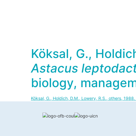
Köksal, G., Holdic
Astacus leptodac
biology, managem
Köksal, G., Holdich, D.M., Lowery, R.S., others, 1988