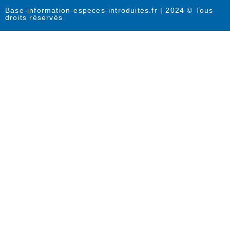
Base-information-especes-introduites.fr | 2024 © Tous
droits réservés