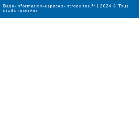
Base-information-especes-introduites.fr | 2024 © Tous
droits réservés