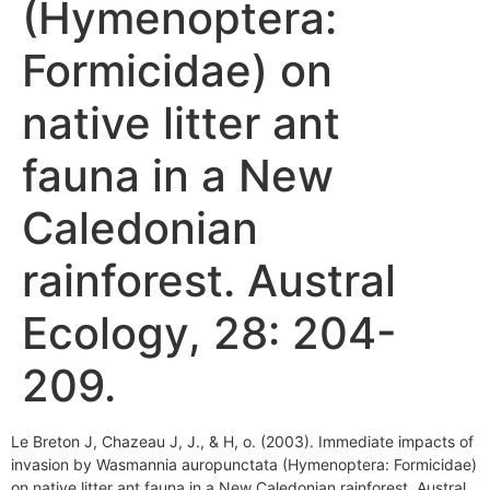
(Hymenoptera:
Formicidae) on
native litter ant
fauna in a New
Caledonian
rainforest. Austral
Ecology, 28: 204-
209.
Le Breton J, Chazeau J, J., & H, o. (2003). Immediate impacts of
invasion by Wasmannia auropunctata (Hymenoptera: Formicidae)
on native litter ant fauna in a New Caledonian rainforest. Austral