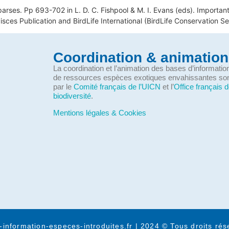
arses. Pp 693-702 in L. D. C. Fishpool & M. I. Evans (eds). Important 
ces Publication and BirdLife International (BirdLife Conservation Se
Coordination & animation
La coordination et l’animation des bases d’informati
de ressources espèces exotiques envahissantes so
par le
Comité français de l’UICN
et l’
Office français d
biodiversité
.
Mentions légales & Cookies
-information-especes-introduites.fr | 2024 © Tous droits rés