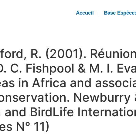
Accueil
Base Espèce
ford, R. (2001). Réunion
. C. Fishpool & M. I. Ev
as in Africa and associa
r conservation. Newburr
 and BirdLife Internation
es N° 11)