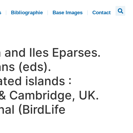
s
Bibliographie
Base Images
Contact
 and Iles Eparses.
ans (eds).
ted islands :
y & Cambridge, UK.
al (BirdLife