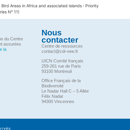
Bird Areas in Africa and associated islands : Priority
ries N° 11)
Nous
contacter
ons du Centre
nt assurées
Centre de ressources
e la
contact@cdr-eee.fr
UICN Comité français
259-261 rue de Paris
93100 Montreuil
Office Français de la
Biodiversité
Le Nadar Hall C – 5 Allée
Félix Nadar
94300 Vincennes
ervés