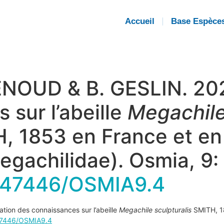
Accueil
Base Espèce
ENOUD & B. GESLIN. 202
 sur l’abeille
Megachil
, 1853 en France et en
egachilidae).
Osmia
,
9
:
10.47446/OSMIA9.4
tion des connaissances sur l’abeille
Megachile sculpturalis
SMITH, 1
.47446/OSMIA9.4