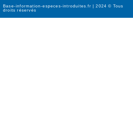
Base-information-especes-introduites.fr | 2024 © Tous
droits réservés