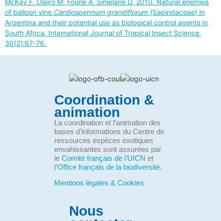
McKay F, Oleiro M, Fourie A, Simelane D, 2010. Natural enemies
of balloon vine
Cardiospermum grandiflorum
(Sapindaceae) in
Argentina and their potential use as biological control agents in
South Africa. International Journal of Tropical Insect Science,
30(2):67-76.
Coordination &
animation
La coordination et l’animation des
bases d’informations du Centre de
ressources espèces exotiques
envahissantes sont assurées par
le
Comité français de l’UICN
et
l’
Office français de la biodiversité
.
Mentions légales & Cookies
Nous