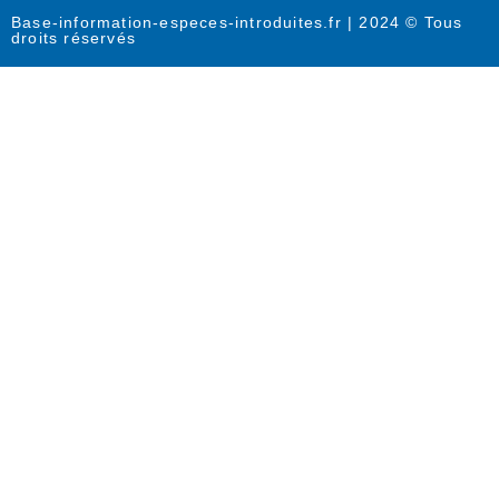
Base-information-especes-introduites.fr | 2024 © Tous
droits réservés