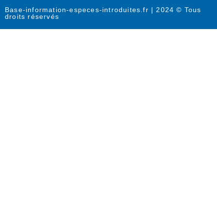
Base-information-especes-introduites.fr | 2024 © Tous
droits réservés