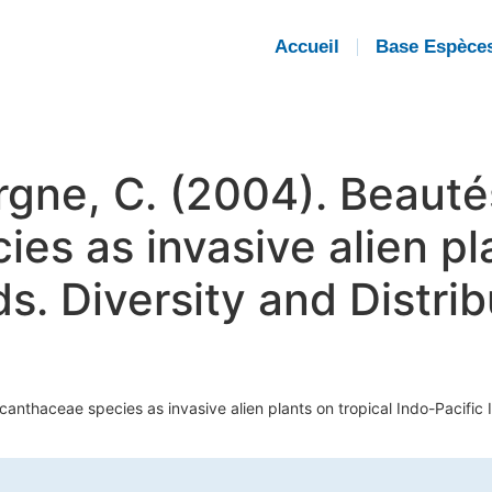
Accueil
Base Espèce
rgne, C. (2004). Beautés
es as invasive alien pla
ds. Diversity and Distrib
canthaceae species as invasive alien plants on tropical Indo-Pacific I