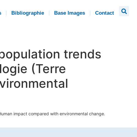
s
Bibliographie
Base Images
Contact
population trends
logie (Terre
vironmental
e). Human impact compared with environmental change.