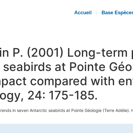
Accueil
Base Espèce
in P. (2001) Long-term 
 seabirds at Pointe Géo
mpact compared with en
logy, 24: 175-185.
trends in seven Antarctic seabirds at Pointe Géologie (Terre Adéli