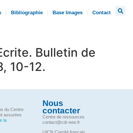
s
Bibliographie
Base Images
Contact
crite. Bulletin de
, 10-12.
Nous
contacter
ons du Centre
nt assurées
Centre de ressources
e la
contact@cdr-eee.fr
UICN Comité français