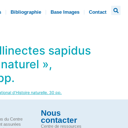
s
Bibliographie
Base Images
Contact
llinectes sapidus
naturel »,
pp.
onal d’Histoire naturelle. 30 pp.
Nous
contacter
ons du Centre
nt assurées
Centre de ressources