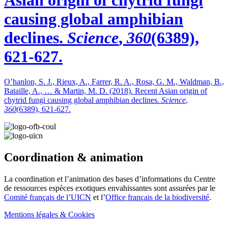
Asian origin of chytrid fungi
causing global amphibian
declines.
Science
,
360
(6389),
621-627.
O’hanlon, S. J., Rieux, A., Farrer, R. A., Rosa, G. M., Waldman, B.,
Bataille, A., … & Martin, M. D. (2018). Recent Asian origin of
chytrid fungi causing global amphibian declines.
Science
,
360
(6389), 621-627.
Coordination & animation
La coordination et l’animation des bases d’informations du Centre
de ressources espèces exotiques envahissantes sont assurées par le
Comité français de l’UICN
et l’
Office français de la biodiversité
.
Mentions légales & Cookies