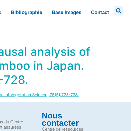
s
Bibliographie
Base Images
Contact
usal analysis of
amboo in Japan.
-728.
nal of Vegetation Science, 75(5):723-728.
Nous
contacter
ons du Centre
nt assurées
Centre de ressources