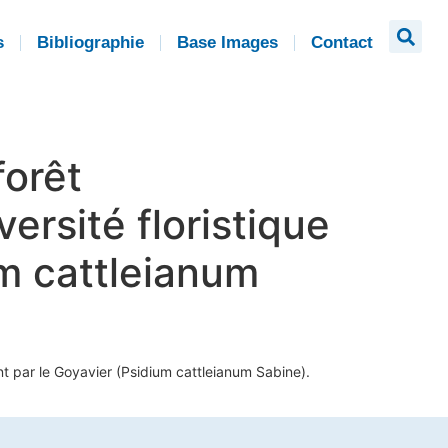
s
Bibliographie
Base Images
Contact
forêt
ersité floristique
um cattleianum
ent par le Goyavier (Psidium cattleianum Sabine).