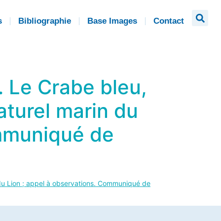
s
Bibliographie
Base Images
Contact
. Le Crabe bleu,
aturel marin du
ommuniqué de
 du Lion ; appel à observations. Communiqué de