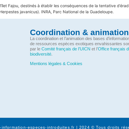
l’îlet Fajou, destinés à établir les conséquences de la tentative d’ér
(Herpestes javanicus). INRA, Parc National de la Guadeloupe.
Coordination & animation
La coordination et l’animation des bases d’informati
de ressources espèces exotiques envahissantes so
par le
Comité français de l’UICN
et l’
Office français d
biodiversité
.
Mentions légales & Cookies
-information-especes-introduites.fr | 2024 © Tous droits rés