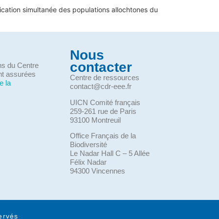
adication simultanée des populations allochtones du
Nous
contacter
ons du Centre
nt assurées
Centre de ressources
e la
contact@cdr-eee.fr
UICN Comité français
259-261 rue de Paris
93100 Montreuil
Office Français de la
Biodiversité
Le Nadar Hall C – 5 Allée
Félix Nadar
94300 Vincennes
ervés