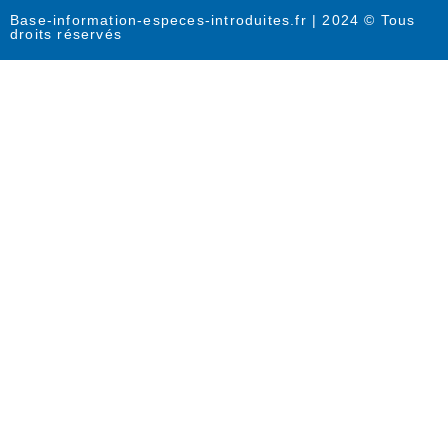
Base-information-especes-introduites.fr | 2024 © Tous
droits réservés