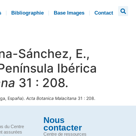
s
Bibliographie
Base Images
Contact
ana-Sánchez, E.,
Península Ibérica
ana
31 : 208.
aga, España).
Acta Botanica Malacitana
31 : 208.
Nous
contacter
ons du Centre
nt assurées
Centre de ressources