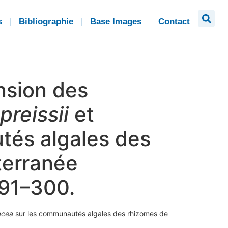
s
Bibliographie
Base Images
Contact
ansion des
reissii
et
tés algales des
erranée
91–300.
acea
sur les communautés algales des rhizomes de