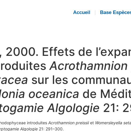
Accueil
Base Espèce
F., 2000. Effets de l’exp
roduites
Acrothamnion p
tacea
sur les communau
donia oceanica
de Médit
togamie Algologie
21: 2
s Rhodophyceae introduites
Acrothamnion preissii
et
Womersleyella set
yptogamie Algologie
21: 291–300.