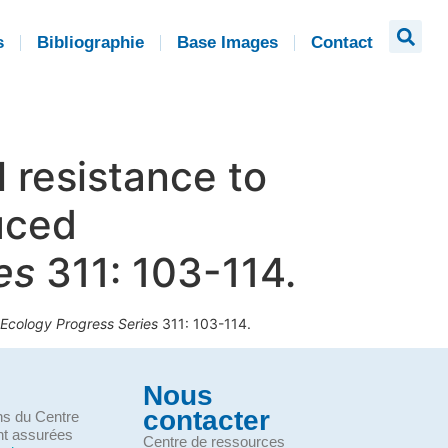
s
Bibliographie
Base Images
Contact
l resistance to
uced
es
311: 103-114.
 Ecology Progress Series
311: 103-114.
Nous
contacter
ons du Centre
nt assurées
Centre de ressources