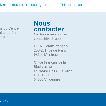
of Melanoides tuberculata (gastropoda: Thiaridae), an
Nous
contacter
ons du Centre
nt assurées
Centre de ressources
e la
contact@cdr-eee.fr
UICN Comité français
259-261 rue de Paris
93100 Montreuil
Office Français de la
Biodiversité
Le Nadar Hall C – 5 Allée
Félix Nadar
94300 Vincennes
ervés