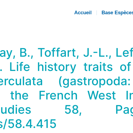
Accueil
Base Espèce
lay, B., Toffart, J.-L., 
. Life history traits 
rculata (gastropoda
in the French West In
Studies 58, Pag
s/58.4.415