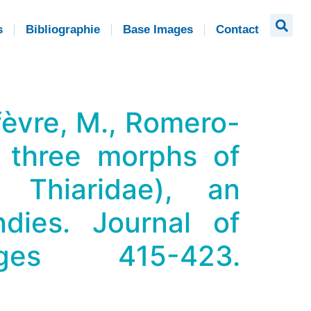
s
Bibliographie
Base Images
Contact
Lefèvre, M., Romero-
of three morphs of
: Thiaridae), an
dies. Journal of
es 415-423.