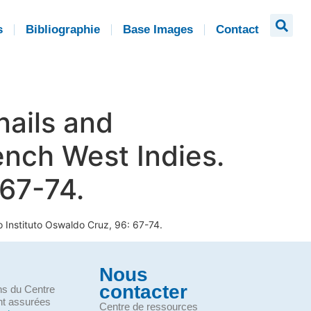
s
Bibliographie
Base Images
Contact
nails and
rench West Indies.
 67-74.
do Instituto Oswaldo Cruz, 96: 67-74.
Nous
contacter
ons du Centre
nt assurées
Centre de ressources