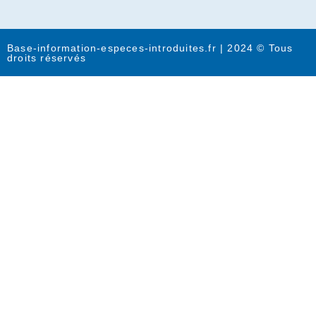
Base-information-especes-introduites.fr | 2024 © Tous
droits réservés