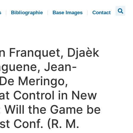
s
Bibliographie
Base Images
Contact
n Franquet, Djaèk
nguene, Jean-
 De Meringo,
Rat Control in New
: Will the Game be
t Conf. (R. M.