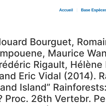
Accueil
Base Espèce
douard Bourguet, Romai
Teimpouene, Maurice Wa
édéric Rigault, Hélène
and Eric Vidal (2014). 
and Island” Rainforests
 Proc. 26th Vertebr. Pes