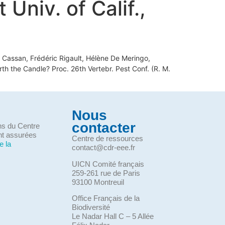
Univ. of Calif.,
Cassan, Frédéric Rigault, Hélène De Meringo,
rth the Candle? Proc. 26th Vertebr. Pest Conf. (R. M.
Nous
contacter
ons du Centre
nt assurées
Centre de ressources
e la
contact@cdr-eee.fr
UICN Comité français
259-261 rue de Paris
93100 Montreuil
Office Français de la
Biodiversité
Le Nadar Hall C – 5 Allée