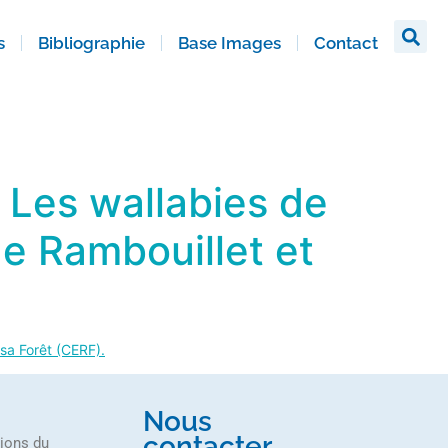
s
Bibliographie
Base Images
Contact
5 Les wallabies de
de Rambouillet et
 sa Forêt (CERF).
Nous
contacter
tions du