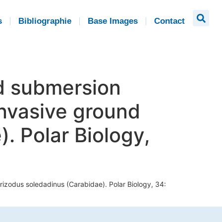
s
Bibliographie
Base Images
Contact
nd submersion
invasive ground
. Polar Biology,
erizodus soledadinus (Carabidae). Polar Biology, 34: