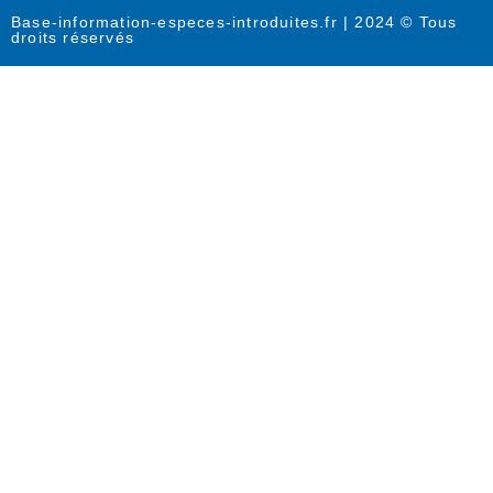
Base-information-especes-introduites.fr | 2024 © Tous
droits réservés