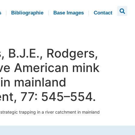
s
Bibliographie
Base Images
Contact
, B.J.E., Rodgers,
tive American mink
 in mainland
ent, 77: 545–554.
strategic trapping in a river catchment in mainland