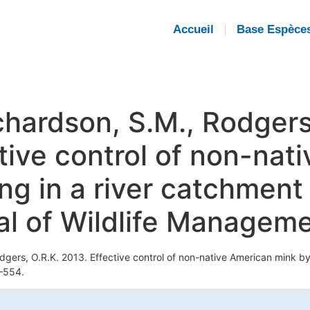
Accueil
Base Espèce
chardson, S.M., Rodgers
ctive control of non-na
ng in a river catchment
nal of Wildlife Managem
odgers, O.R.K. 2013. Effective control of non-native American mink by
5–554.