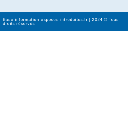
Base-information-especes-introduites.fr | 2024 © Tous
droits réservés