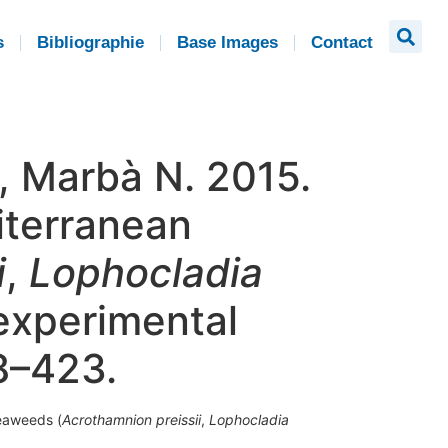
s
Bibliographie
Base Images
Contact
, Marbà N. 2015.
iterranean
i
,
Lophocladia
 experimental
8–423.
seaweeds (
Acrothamnion preissii
,
Lophocladia