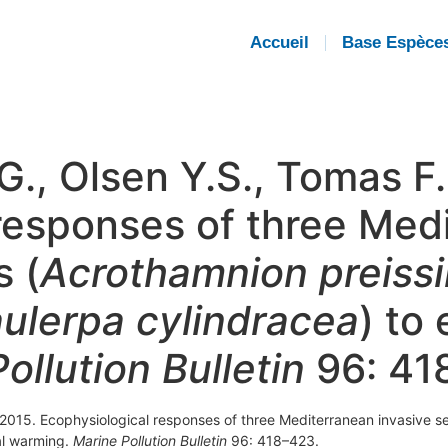
Accueil
Base Espèce
, Olsen Y.S., Tomas F.
responses of three Med
 (
Acrothamnion preissi
ulerpa cylindracea
) to
ollution Bulletin
96: 41
2015. Ecophysiological responses of three Mediterranean invasive 
al warming.
Marine Pollution Bulletin
96: 418–423.