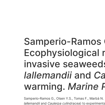
Samperio-Ramos G.
Ecophysiological 
invasive seaweeds
lallemandii
and
Ca
warming.
Marine P
Samperio-Ramos G., Olsen Y.S., Tomas F., Marbà N. 
lallemandii
and
Caulerpa cylindracea
) to experiment