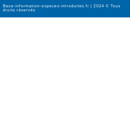
Base-information-especes-introduites.fr | 2024 © Tous
droits réservés