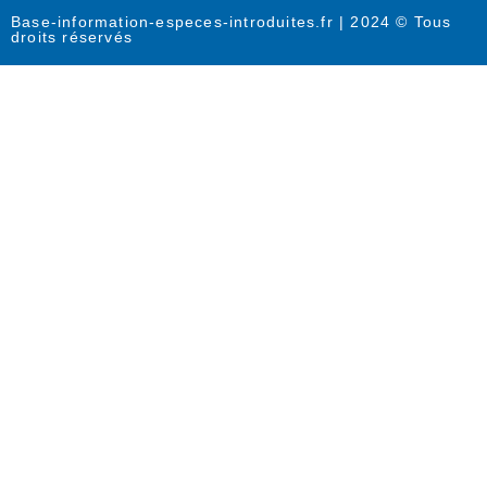
Base-information-especes-introduites.fr | 2024 © Tous
droits réservés