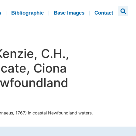
s
Bibliographie
Base Images
Contact
Kenzie, C.H.,
icate, Ciona
Newfoundland
(Linnaeus, 1767) in coastal Newfoundland waters.