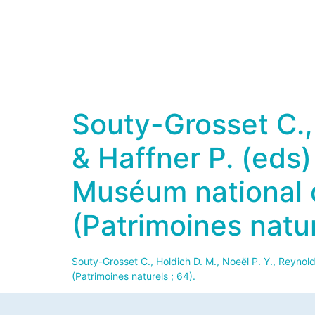
Souty-Grosset C., 
& Haffner P. (eds
Muséum national d’
(Patrimoines natur
Souty-Grosset C., Holdich D. M., Noeël P. Y., Reynol
(Patrimoines naturels ; 64).