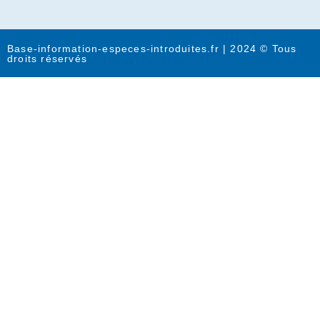
Base-information-especes-introduites.fr | 2024 © Tous
droits réservés