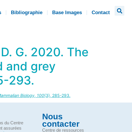
s
Bibliographie
Base Images
Contact
 D. G. 2020. The
d and grey
5-293.
ammalian Biology
,
100
(3), 285-293.
Nous
contacter
ons du Centre
nt assurées
Centre de ressources