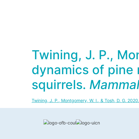
Twining, J. P., Mo
dynamics of pine 
squirrels.
Mammali
Twining, J. P., Montgomery, W. I., & Tosh, D. G. 202