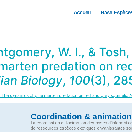
Accueil
Base Espèce
ntgomery, W. I., & Tosh,
marten predation on re
an Biology
,
100
(3), 28
0. The dynamics of pine marten predation on red and grey squirrels.
M
Coordination & animation
La coordination et l’animation des bases d’informati
de ressources espèces exotiques envahissantes so