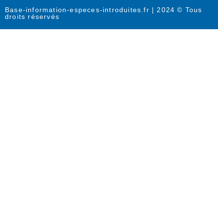
Base-information-especes-introduites.fr | 2024 © Tous
droits réservés