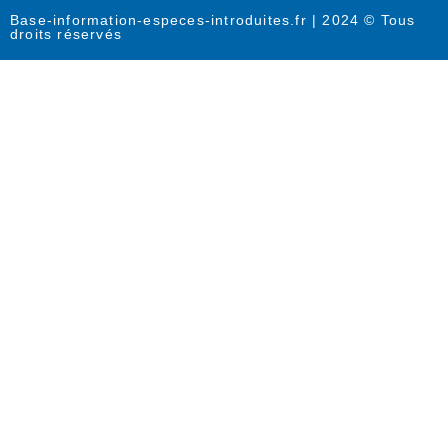
Base-information-especes-introduites.fr | 2024 © Tous
droits réservés